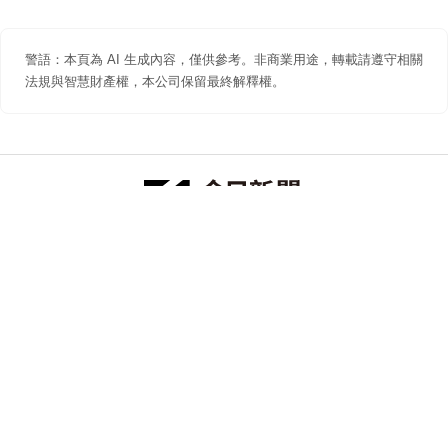
警語：本頁為 AI 生成內容，僅供參考。非商業用途，轉載請遵守相關
法規與智慧財產權，本公司保留最終解釋權。
防詐聲明
著作權聲明
免責聲明
關於我們
隱私權聲明
合作提案
追蹤 NOWNEWS 今日新聞