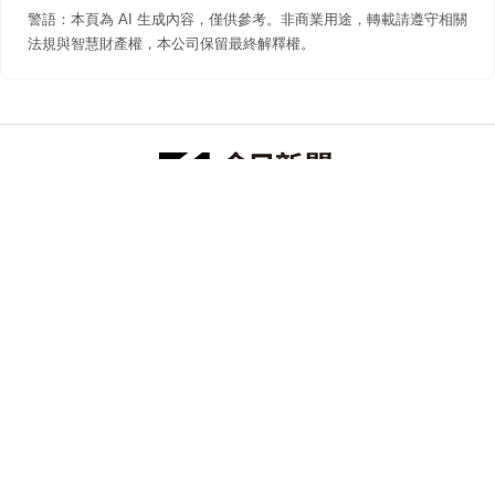
警語：本頁為 AI 生成內容，僅供參考。非商業用途，轉載請遵守相關
法規與智慧財產權，本公司保留最終解釋權。
防詐聲明
著作權聲明
免責聲明
關於我們
隱私權聲明
合作提案
追蹤 NOWNEWS 今日新聞
© 今日傳媒(股)公司版權所有，非經授權，不許轉載本網站內容 ©