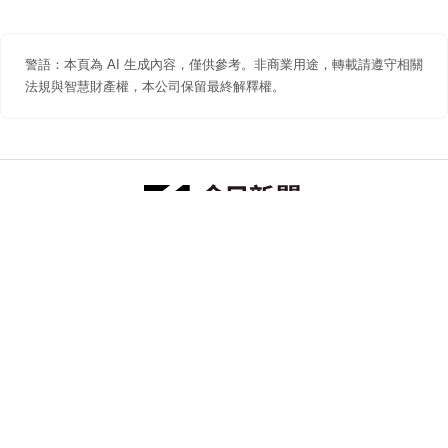
警語：本頁為 AI 生成內容，僅供參考。非商業用途，轉載請遵守相關
法規與智慧財產權，本公司保留最終解釋權。
防詐聲明
著作權聲明
免責聲明
關於我們
隱私權聲明
合作提案
追蹤 NOWNEWS 今日新聞