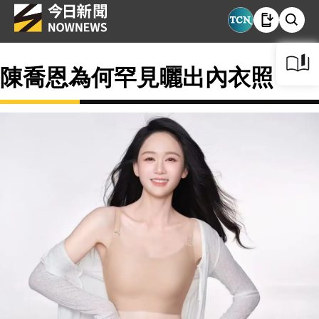
陳喬恩為何罕見曬出內衣照？