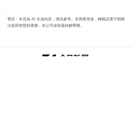
警語：本頁為 AI 生成內容，僅供參考。非商業用途，轉載請遵守相關
法規與智慧財產權，本公司保留最終解釋權。
防詐聲明
著作權聲明
免責聲明
關於我們
隱私權聲明
合作提案
追蹤 NOWNEWS 今日新聞