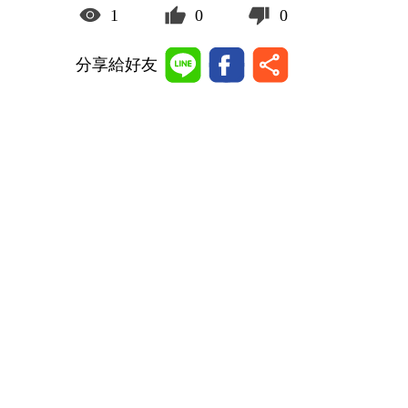
1
0
0
分享給好友