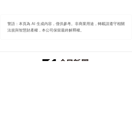
警語：本頁為 AI 生成內容，僅供參考。非商業用途，轉載請遵守相關
法規與智慧財產權，本公司保留最終解釋權。
防詐聲明
著作權聲明
免責聲明
關於我們
隱私權聲明
合作提案
追蹤 NOWNEWS 今日新聞