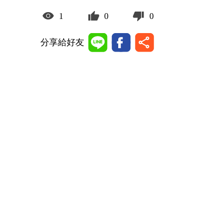
1
0
0
分享給好友