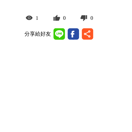
1
0
0
分享給好友