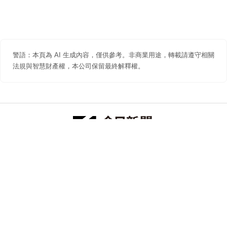
警語：本頁為 AI 生成內容，僅供參考。非商業用途，轉載請遵守相關
法規與智慧財產權，本公司保留最終解釋權。
防詐聲明
著作權聲明
免責聲明
關於我們
隱私權聲明
合作提案
追蹤 NOWNEWS 今日新聞