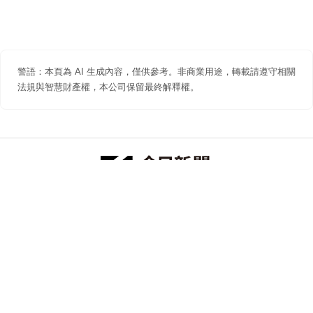
警語：本頁為 AI 生成內容，僅供參考。非商業用途，轉載請遵守相關
法規與智慧財產權，本公司保留最終解釋權。
防詐聲明
著作權聲明
免責聲明
關於我們
隱私權聲明
合作提案
追蹤 NOWNEWS 今日新聞