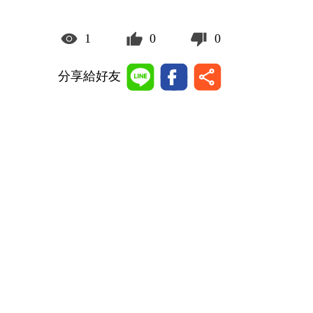
1
0
0
分享給好友