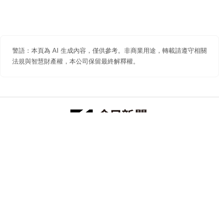
警語：本頁為 AI 生成內容，僅供參考。非商業用途，轉載請遵守相關
法規與智慧財產權，本公司保留最終解釋權。
防詐聲明
著作權聲明
免責聲明
關於我們
隱私權聲明
合作提案
追蹤 NOWNEWS 今日新聞