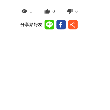
1
0
0
分享給好友