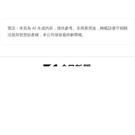
警語：本頁為 AI 生成內容，僅供參考。非商業用途，轉載請遵守相關
法規與智慧財產權，本公司保留最終解釋權。
防詐聲明
著作權聲明
免責聲明
關於我們
隱私權聲明
合作提案
追蹤 NOWNEWS 今日新聞