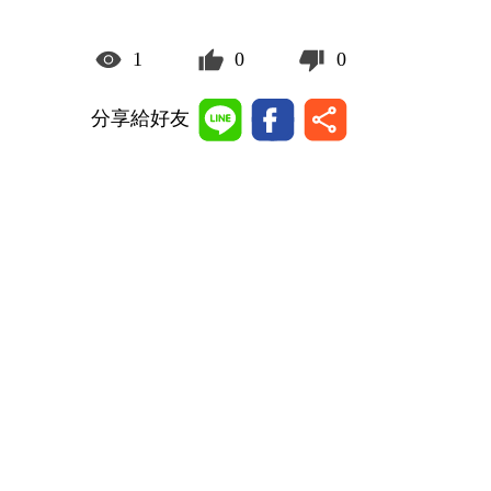
1
0
0
分享給好友