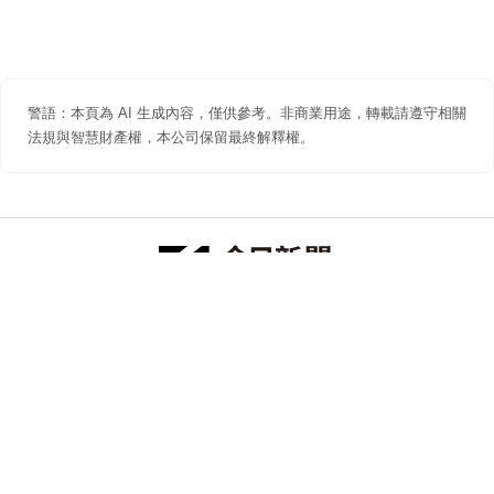
警語：本頁為 AI 生成內容，僅供參考。非商業用途，轉載請遵守相關
法規與智慧財產權，本公司保留最終解釋權。
防詐聲明
著作權聲明
免責聲明
關於我們
隱私權聲明
合作提案
追蹤 NOWNEWS 今日新聞