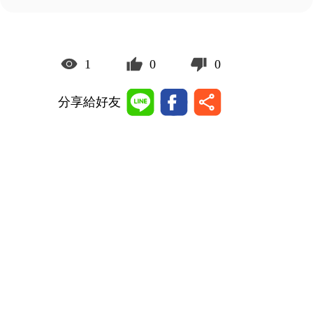
1
0
0
分享給好友