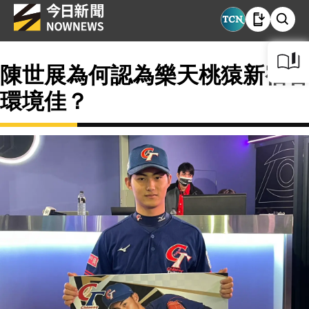
陳世展為何認為樂天桃猿新宿舍
環境佳？