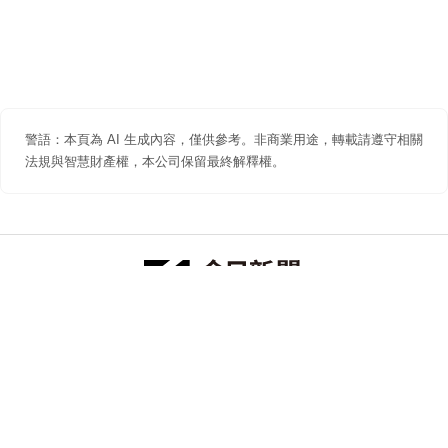
警語：本頁為 AI 生成內容，僅供參考。非商業用途，轉載請遵守相關
法規與智慧財產權，本公司保留最終解釋權。
防詐聲明
著作權聲明
免責聲明
關於我們
隱私權聲明
合作提案
追蹤 NOWNEWS 今日新聞