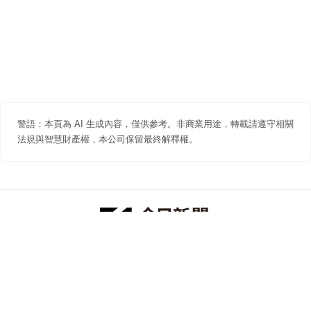
警語：本頁為 AI 生成內容，僅供參考。非商業用途，轉載請遵守相關
法規與智慧財產權，本公司保留最終解釋權。
防詐聲明
著作權聲明
免責聲明
關於我們
隱私權聲明
合作提案
追蹤 NOWNEWS 今日新聞