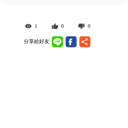
1
0
0
分享給好友