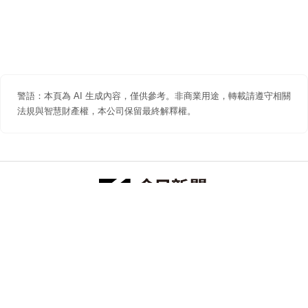
警語：本頁為 AI 生成內容，僅供參考。非商業用途，轉載請遵守相關
法規與智慧財產權，本公司保留最終解釋權。
防詐聲明
著作權聲明
免責聲明
關於我們
隱私權聲明
合作提案
追蹤 NOWNEWS 今日新聞