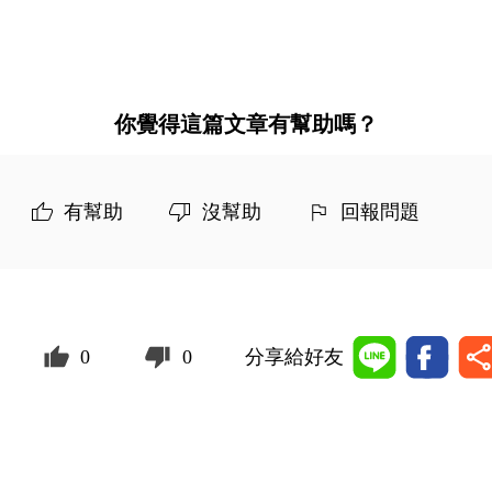
你覺得這篇文章有幫助嗎？
有幫助
沒幫助
回報問題
0
0
分享給好友