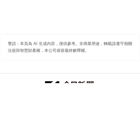
警語：本頁為 AI 生成內容，僅供參考。非商業用途，轉載請遵守相關
法規與智慧財產權，本公司保留最終解釋權。
防詐聲明
著作權聲明
免責聲明
關於我們
隱私權聲明
合作提案
追蹤 NOWNEWS 今日新聞