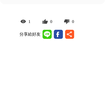
1
0
0
分享給好友