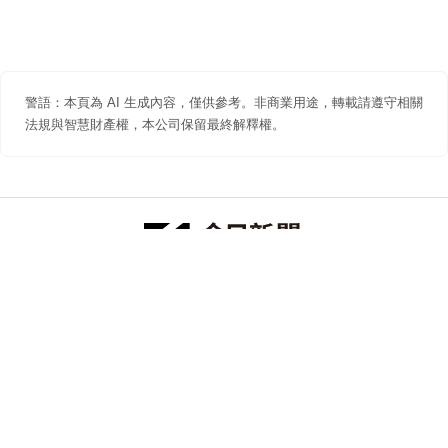
警語：本頁為 AI 生成內容，僅供參考。非商業用途，轉載請遵守相關
法規與智慧財產權，本公司保留最終解釋權。
防詐聲明
著作權聲明
免責聲明
關於我們
隱私權聲明
合作提案
追蹤 NOWNEWS 今日新聞