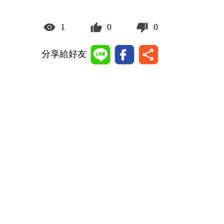
1
0
0
分享給好友