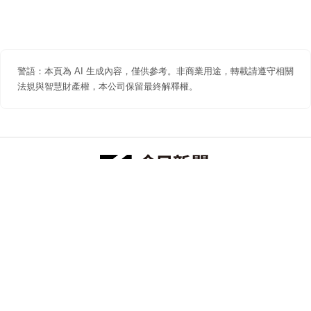
警語：本頁為 AI 生成內容，僅供參考。非商業用途，轉載請遵守相關
法規與智慧財產權，本公司保留最終解釋權。
防詐聲明
著作權聲明
免責聲明
關於我們
隱私權聲明
合作提案
追蹤 NOWNEWS 今日新聞