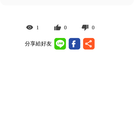
1
0
0
分享給好友