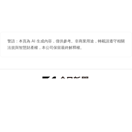
警語：本頁為 AI 生成內容，僅供參考。非商業用途，轉載請遵守相關
法規與智慧財產權，本公司保留最終解釋權。
防詐聲明
著作權聲明
免責聲明
關於我們
隱私權聲明
合作提案
追蹤 NOWNEWS 今日新聞