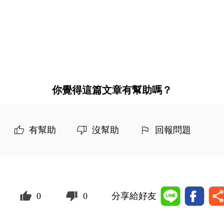
你覺得這篇文章有幫助嗎？
有幫助
沒幫助
回報問題
0
0
分享給好友