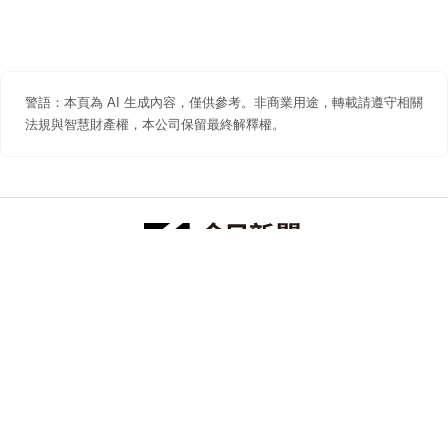
警語：本頁為 AI 生成內容，僅供參考。非商業用途，轉載請遵守相關
法規與智慧財產權，本公司保留最終解釋權。
防詐聲明
著作權聲明
免責聲明
關於我們
隱私權聲明
合作提案
追蹤 NOWNEWS 今日新聞