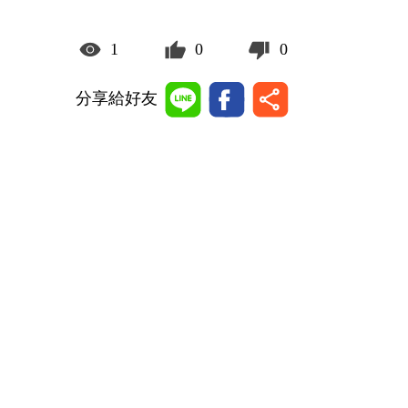
1
0
0
分享給好友