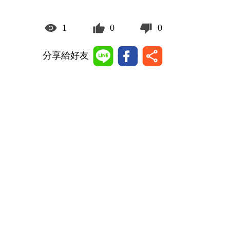
1
0
0
分享給好友