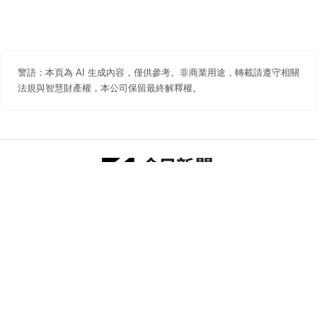
警語：本頁為 AI 生成內容，僅供參考。非商業用途，轉載請遵守相關
法規與智慧財產權，本公司保留最終解釋權。
防詐聲明
著作權聲明
免責聲明
關於我們
隱私權聲明
合作提案
追蹤 NOWNEWS 今日新聞