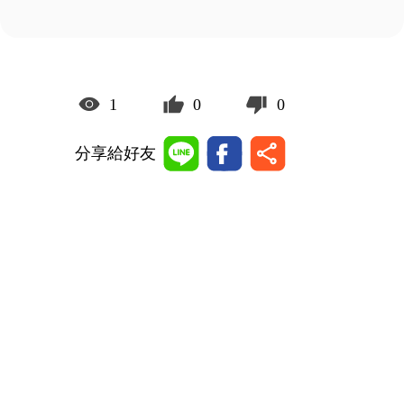
1
0
0
分享給好友