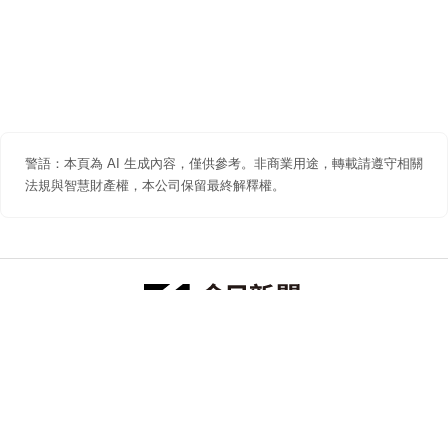
警語：本頁為 AI 生成內容，僅供參考。非商業用途，轉載請遵守相關
法規與智慧財產權，本公司保留最終解釋權。
防詐聲明
著作權聲明
免責聲明
關於我們
隱私權聲明
合作提案
追蹤 NOWNEWS 今日新聞