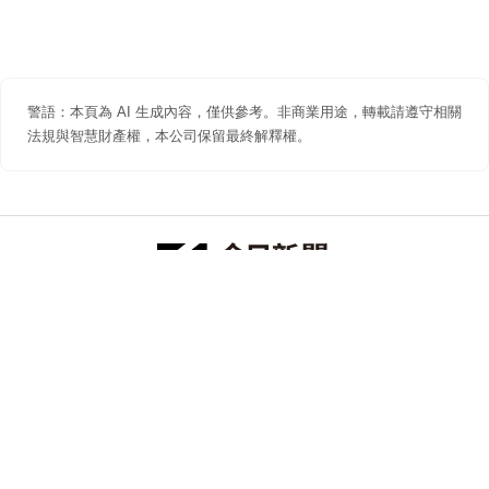
警語：本頁為 AI 生成內容，僅供參考。非商業用途，轉載請遵守相關
法規與智慧財產權，本公司保留最終解釋權。
防詐聲明
著作權聲明
免責聲明
關於我們
隱私權聲明
合作提案
追蹤 NOWNEWS 今日新聞