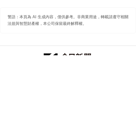
警語：本頁為 AI 生成內容，僅供參考。非商業用途，轉載請遵守相關
法規與智慧財產權，本公司保留最終解釋權。
防詐聲明
著作權聲明
免責聲明
關於我們
隱私權聲明
合作提案
追蹤 NOWNEWS 今日新聞