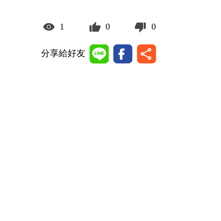
1
0
0
分享給好友