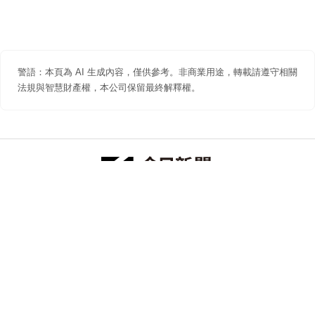
警語：本頁為 AI 生成內容，僅供參考。非商業用途，轉載請遵守相關
法規與智慧財產權，本公司保留最終解釋權。
防詐聲明
著作權聲明
免責聲明
關於我們
隱私權聲明
合作提案
追蹤 NOWNEWS 今日新聞