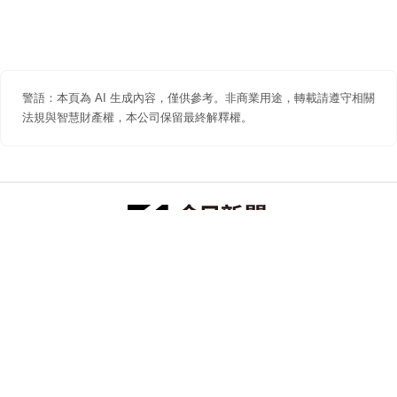
警語：本頁為 AI 生成內容，僅供參考。非商業用途，轉載請遵守相關
法規與智慧財產權，本公司保留最終解釋權。
防詐聲明
著作權聲明
免責聲明
關於我們
隱私權聲明
合作提案
追蹤 NOWNEWS 今日新聞