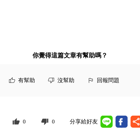
你覺得這篇文章有幫助嗎？
有幫助
沒幫助
回報問題
0
0
分享給好友