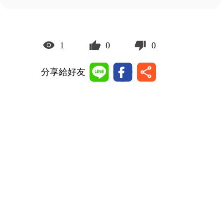
1
0
0
分享給好友