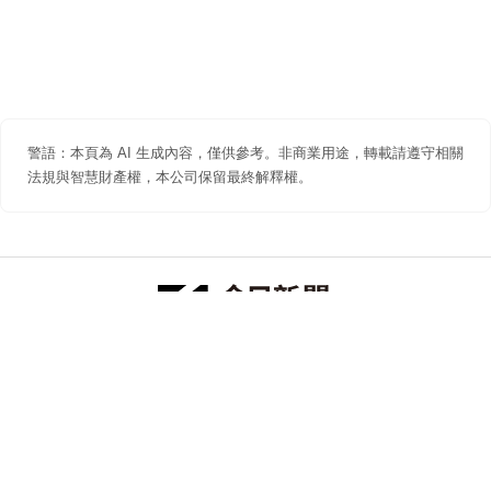
警語：本頁為 AI 生成內容，僅供參考。非商業用途，轉載請遵守相關
法規與智慧財產權，本公司保留最終解釋權。
防詐聲明
著作權聲明
免責聲明
關於我們
隱私權聲明
合作提案
追蹤 NOWNEWS 今日新聞