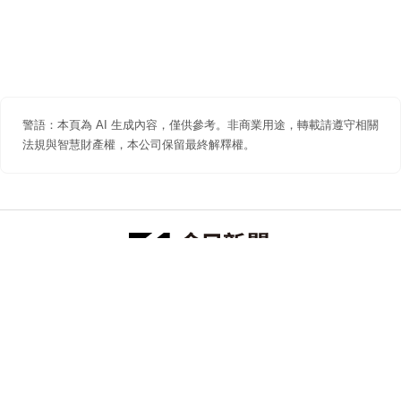
警語：本頁為 AI 生成內容，僅供參考。非商業用途，轉載請遵守相關
法規與智慧財產權，本公司保留最終解釋權。
防詐聲明
著作權聲明
免責聲明
關於我們
隱私權聲明
合作提案
追蹤 NOWNEWS 今日新聞