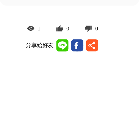
1
0
0
分享給好友