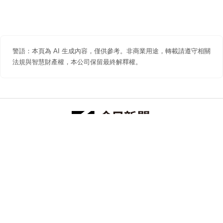
警語：本頁為 AI 生成內容，僅供參考。非商業用途，轉載請遵守相關
法規與智慧財產權，本公司保留最終解釋權。
防詐聲明
著作權聲明
免責聲明
關於我們
隱私權聲明
合作提案
追蹤 NOWNEWS 今日新聞