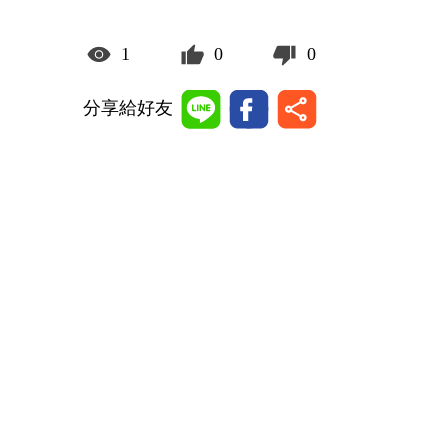
1
0
0
分享給好友