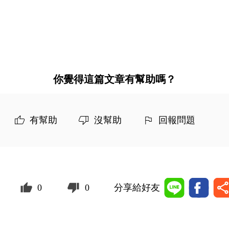
你覺得這篇文章有幫助嗎？
有幫助
沒幫助
回報問題
0
0
分享給好友