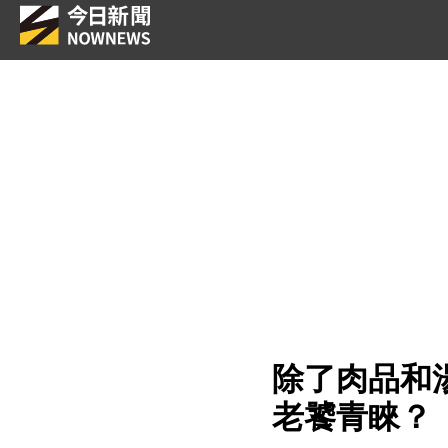
除了肉品和
老饕青睞？