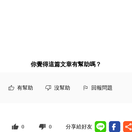
你覺得這篇文章有幫助嗎？
有幫助
沒幫助
回報問題
0
0
分享給好友