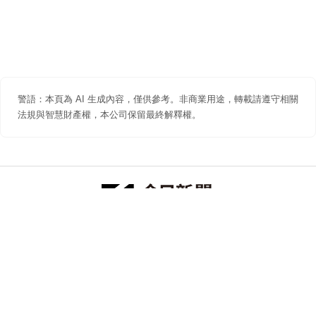
警語：本頁為 AI 生成內容，僅供參考。非商業用途，轉載請遵守相關
法規與智慧財產權，本公司保留最終解釋權。
防詐聲明
著作權聲明
免責聲明
關於我們
隱私權聲明
合作提案
追蹤 NOWNEWS 今日新聞