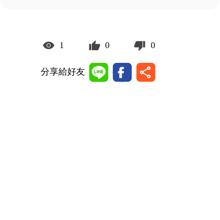
1
0
0
分享給好友