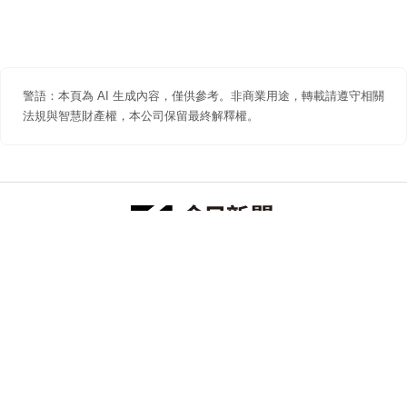
警語：本頁為 AI 生成內容，僅供參考。非商業用途，轉載請遵守相關
法規與智慧財產權，本公司保留最終解釋權。
防詐聲明
著作權聲明
免責聲明
關於我們
隱私權聲明
合作提案
追蹤 NOWNEWS 今日新聞