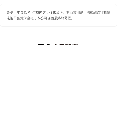
警語：本頁為 AI 生成內容，僅供參考。非商業用途，轉載請遵守相關
法規與智慧財產權，本公司保留最終解釋權。
防詐聲明
著作權聲明
免責聲明
關於我們
隱私權聲明
合作提案
追蹤 NOWNEWS 今日新聞