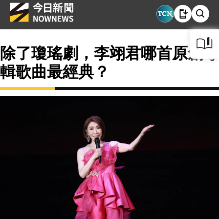
除了瓊瑤劇，李翊君哪首原創專
輯歌曲最經典？