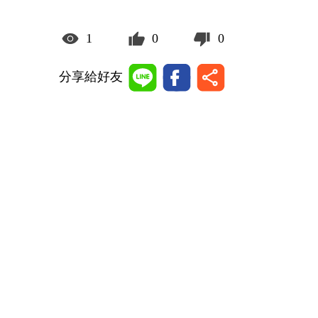
1
0
0
分享給好友