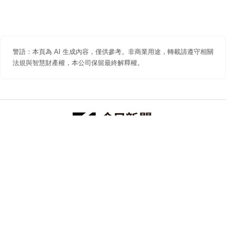
警語：本頁為 AI 生成內容，僅供參考。非商業用途，轉載請遵守相關
法規與智慧財產權，本公司保留最終解釋權。
防詐聲明
著作權聲明
免責聲明
關於我們
隱私權聲明
合作提案
追蹤 NOWNEWS 今日新聞