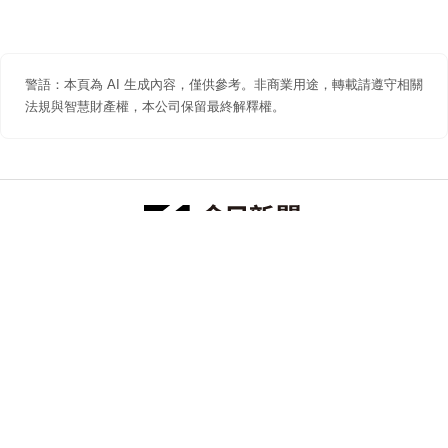
警語：本頁為 AI 生成內容，僅供參考。非商業用途，轉載請遵守相關
法規與智慧財產權，本公司保留最終解釋權。
防詐聲明
著作權聲明
免責聲明
關於我們
隱私權聲明
合作提案
追蹤 NOWNEWS 今日新聞