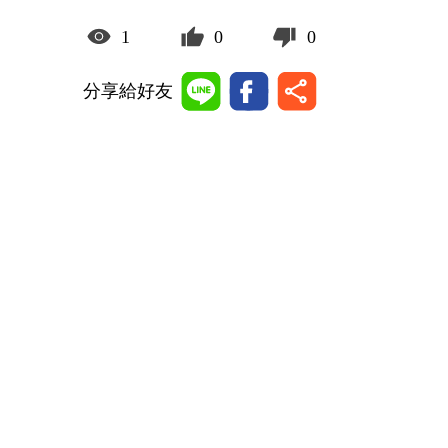
1
0
0
分享給好友