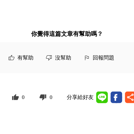
你覺得這篇文章有幫助嗎？
有幫助
沒幫助
回報問題
0
0
分享給好友