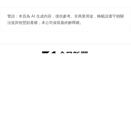
警語：本頁為 AI 生成內容，僅供參考。非商業用途，轉載請遵守相關
法規與智慧財產權，本公司保留最終解釋權。
防詐聲明
著作權聲明
免責聲明
關於我們
隱私權聲明
合作提案
追蹤 NOWNEWS 今日新聞