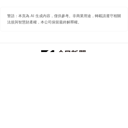
警語：本頁為 AI 生成內容，僅供參考。非商業用途，轉載請遵守相關
法規與智慧財產權，本公司保留最終解釋權。
防詐聲明
著作權聲明
免責聲明
關於我們
隱私權聲明
合作提案
追蹤 NOWNEWS 今日新聞