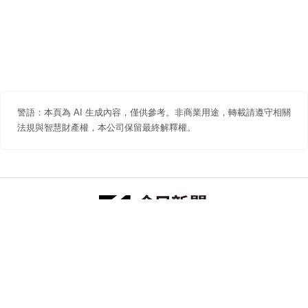
警語：本頁為 AI 生成內容，僅供參考。非商業用途，轉載請遵守相關
法規與智慧財產權，本公司保留最終解釋權。
防詐聲明
著作權聲明
免責聲明
關於我們
隱私權聲明
合作提案
追蹤 NOWNEWS 今日新聞