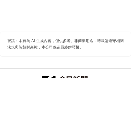
警語：本頁為 AI 生成內容，僅供參考。非商業用途，轉載請遵守相關
法規與智慧財產權，本公司保留最終解釋權。
防詐聲明
著作權聲明
免責聲明
關於我們
隱私權聲明
合作提案
追蹤 NOWNEWS 今日新聞