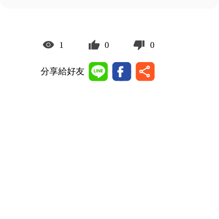
1
0
0
分享給好友