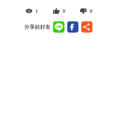
1
0
0
分享給好友