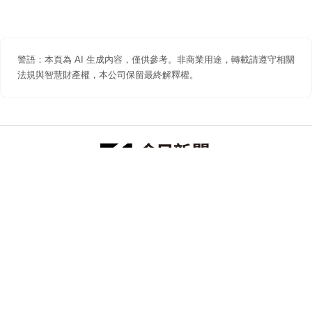
警語：本頁為 AI 生成內容，僅供參考。非商業用途，轉載請遵守相關
法規與智慧財產權，本公司保留最終解釋權。
防詐聲明
著作權聲明
免責聲明
關於我們
隱私權聲明
合作提案
追蹤 NOWNEWS 今日新聞