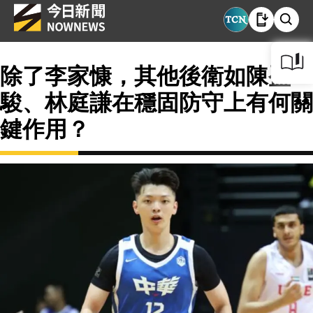
除了李家慷，其他後衛如陳盈
駿、林庭謙在穩固防守上有何關
鍵作用？