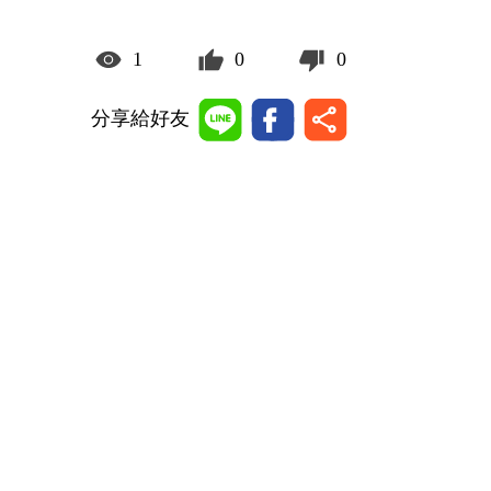
1
0
0
分享給好友