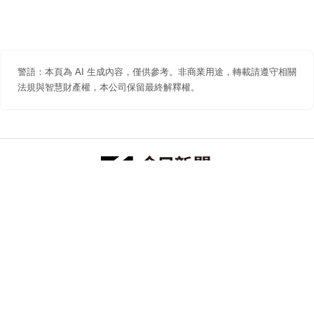
警語：本頁為 AI 生成內容，僅供參考。非商業用途，轉載請遵守相關
法規與智慧財產權，本公司保留最終解釋權。
防詐聲明
著作權聲明
免責聲明
關於我們
隱私權聲明
合作提案
追蹤 NOWNEWS 今日新聞