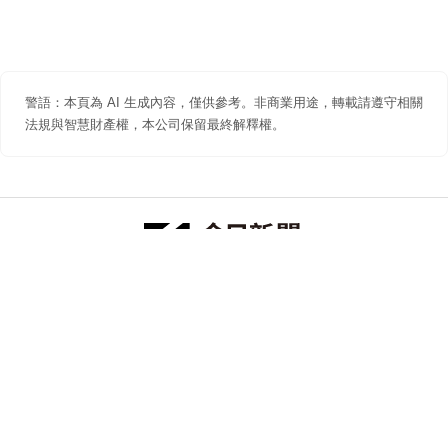
警語：本頁為 AI 生成內容，僅供參考。非商業用途，轉載請遵守相關
法規與智慧財產權，本公司保留最終解釋權。
防詐聲明
著作權聲明
免責聲明
關於我們
隱私權聲明
合作提案
追蹤 NOWNEWS 今日新聞