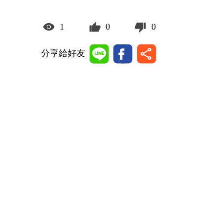
1
0
0
分享給好友