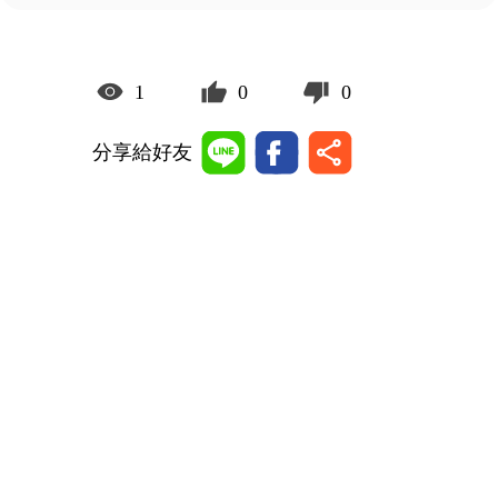
1
0
0
分享給好友