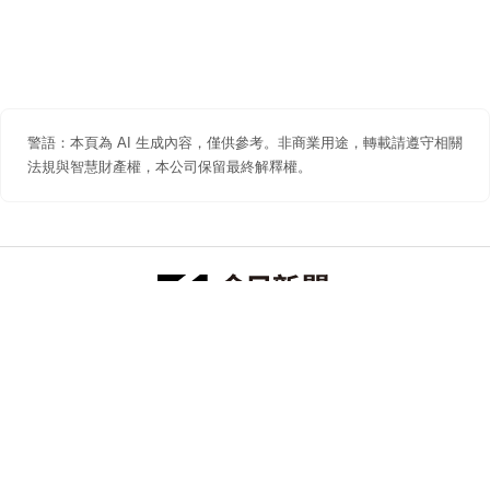
警語：本頁為 AI 生成內容，僅供參考。非商業用途，轉載請遵守相關
法規與智慧財產權，本公司保留最終解釋權。
防詐聲明
著作權聲明
免責聲明
關於我們
隱私權聲明
合作提案
追蹤 NOWNEWS 今日新聞