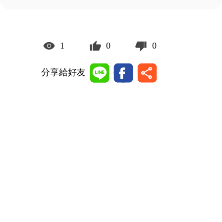
1
0
0
分享給好友