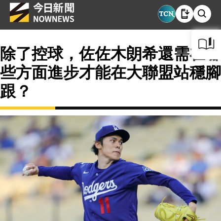
除了控球，佐佐木朗希還需在哪
些方面進步才能在大聯盟站穩腳
跟？