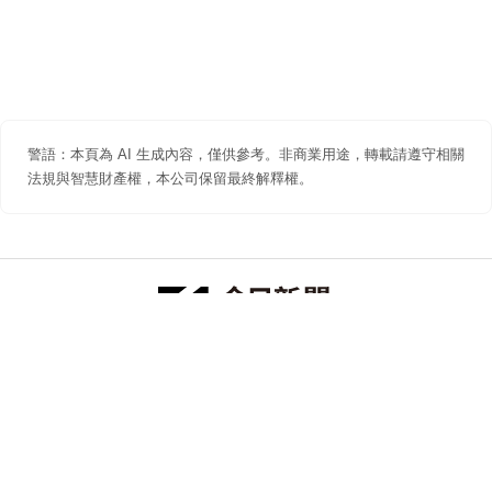
警語：本頁為 AI 生成內容，僅供參考。非商業用途，轉載請遵守相關
法規與智慧財產權，本公司保留最終解釋權。
防詐聲明
著作權聲明
免責聲明
關於我們
隱私權聲明
合作提案
追蹤 NOWNEWS 今日新聞