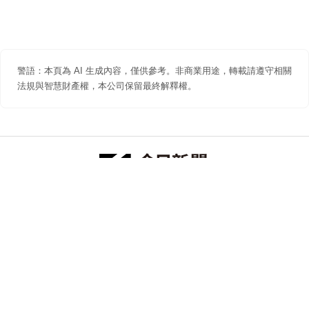
警語：本頁為 AI 生成內容，僅供參考。非商業用途，轉載請遵守相關
法規與智慧財產權，本公司保留最終解釋權。
防詐聲明
著作權聲明
免責聲明
關於我們
隱私權聲明
合作提案
追蹤 NOWNEWS 今日新聞