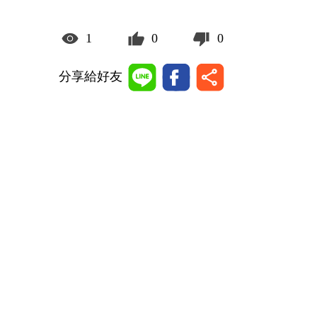
1
0
0
分享給好友