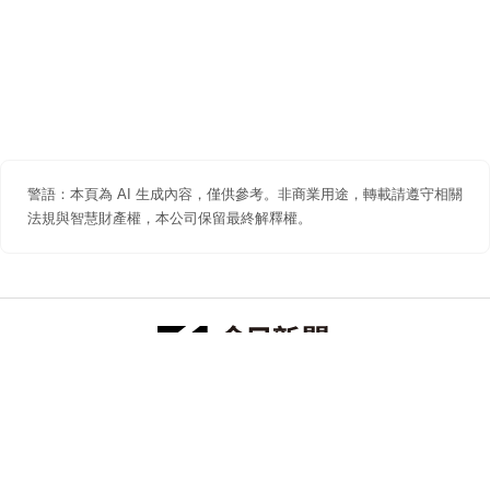
警語：本頁為 AI 生成內容，僅供參考。非商業用途，轉載請遵守相關
法規與智慧財產權，本公司保留最終解釋權。
防詐聲明
著作權聲明
免責聲明
關於我們
隱私權聲明
合作提案
追蹤 NOWNEWS 今日新聞