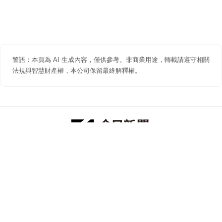
警語：本頁為 AI 生成內容，僅供參考。非商業用途，轉載請遵守相關
法規與智慧財產權，本公司保留最終解釋權。
防詐聲明
著作權聲明
免責聲明
關於我們
隱私權聲明
合作提案
追蹤 NOWNEWS 今日新聞