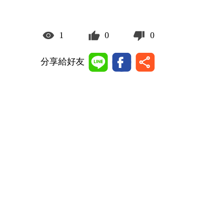
1
0
0
分享給好友